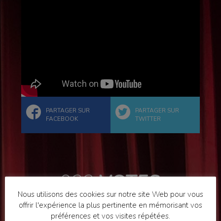
PARTAGER SUR
PARTAGER SUR
FACEBOOK
TWITTER
922
VOTES
Nous utilisons des cookies sur notre site Web pour vous
offrir l'expérience la plus pertinente en mémorisant vos
préférences et vos visites répétées.