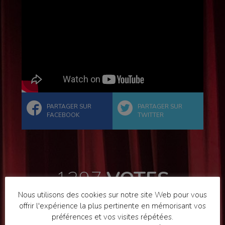
PARTAGER SUR
PARTAGER SUR
FACEBOOK
TWITTER
1397
VOTES
Nous utilisons des cookies sur notre site Web pour vous
offrir l'expérience la plus pertinente en mémorisant vos
préférences et vos visites répétées.