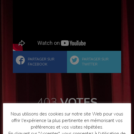
PARTAGER SUR
PARTAGER SUR
FACEBOOK
TWITTER
403
VOTES
Nous utilisons des cookies sur notre site Web pour vous
offrir l'expérience la plus pertinente en mémorisant vos
préférences et vos visites répétées.
En cliquant sur "Accepter", vous consentez à l'utilisation de